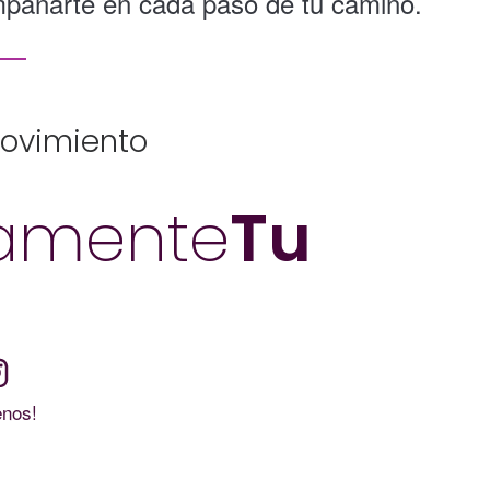
pañarte en cada paso de tu camino.
movimiento
amente
Tu
enos!