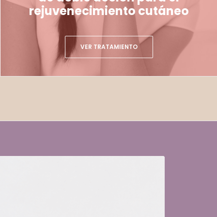
rejuvenecimiento cutáneo
VER TRATAMIENTO