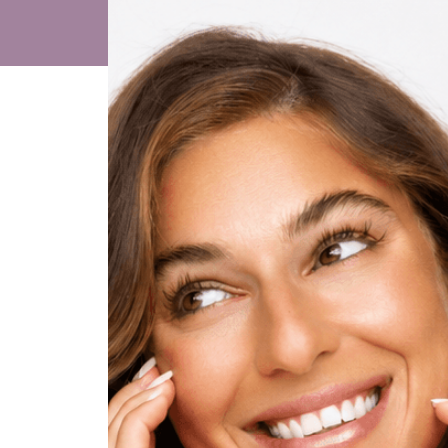
#
Consulta
referenci