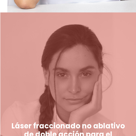
Láser fraccionado no ablativo
de doble acción para el