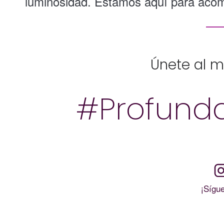
luminosidad. Estamos aquí para acom
Únete al 
#Profund
¡Sígu