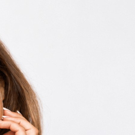
Únete al movimiento
Profundamente
aquí
todas las
Síguenos
as bibliográficas