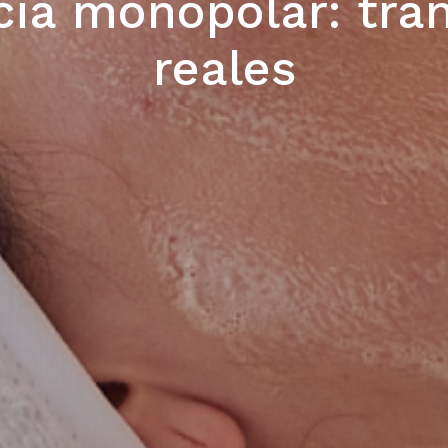
cia monopolar: tra
reales